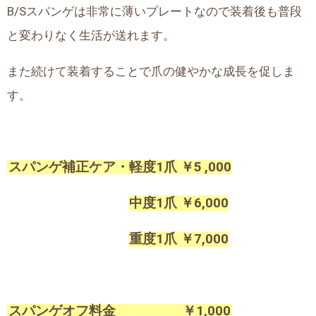
B/Sスパンゲは非常に薄いプレートなので装着後も普段
と変わりなく生活が送れます。
また続けて装着することで爪の健やかな成長を促しま
す。
スパンゲ補正ケア・
軽度
1爪
￥5
,000
中度
1爪
￥6
,000
重度
1爪
￥7
,000
スパンゲオフ料金
￥
1,000