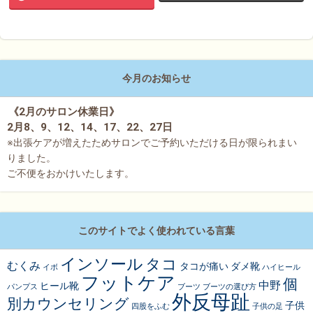
今月のお知らせ
《2月のサロン休業日》
2月8、9、12、14、17、22、27日
※出張ケアが増えたためサロンでご予約いただける日が限られまい
りました。
ご不便をおかけいたします。
このサイトでよく使われている言葉
インソール
タコ
むくみ
タコが痛い
ダメ靴
イボ
ハイヒール
フットケア
個
中野
ヒール靴
パンプス
ブーツ
ブーツの選び方
外反母趾
別カウンセリング
子供
四股をふむ
子供の足