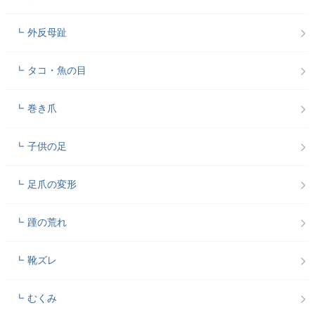
外反母趾
タコ・魚の目
巻き爪
子供の足
足爪の変形
踵の荒れ
靴ズレ
むくみ