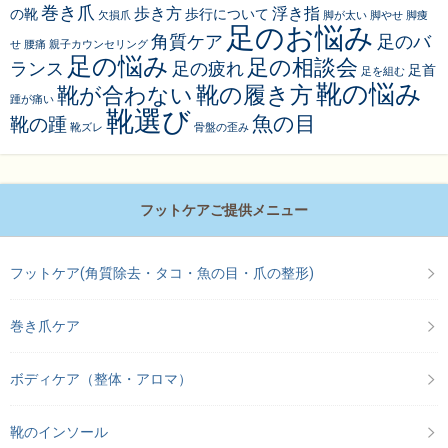
巻き爪
歩き方
浮き指
の靴
歩行について
欠損爪
脚が太い
脚やせ
脚痩
足のお悩み
角質ケア
足のバ
せ
腰痛
親子カウンセリング
足の悩み
足の相談会
ランス
足の疲れ
足首
足を組む
靴の悩み
靴の履き方
靴が合わない
踵が痛い
靴選び
魚の目
靴の踵
靴ズレ
骨盤の歪み
フットケアご提供メニュー
フットケア(角質除去・タコ・魚の目・爪の整形)
巻き爪ケア
ボディケア（整体・アロマ）
靴のインソール