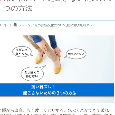
つの方法
10月6日
フットケア
,
足のお悩み
,
靴について
,
靴の選び方
,
靴ズレ
で踵から出血、歩く度ヒリヒリする、水ぶくれができて破れ