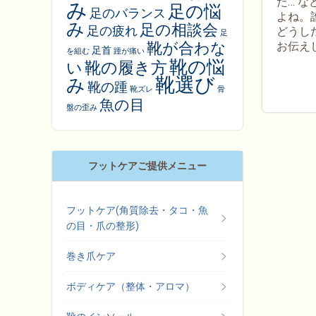
た… 
み
足の悩
足のバランス
よね。
み
足の相談会
足の疲れ
どうし
足
お伝え
靴が合わな
足首
を組む
踵が痛い
靴の悩
靴の履き方
い
靴選び
み
靴の踵
靴ズレ
骨
魚の目
盤の歪み
フットケアご提供メニュー
フットケア(角質除去・タコ・魚
の目・爪の整形)
巻き爪ケア
ボディケア（整体・アロマ）