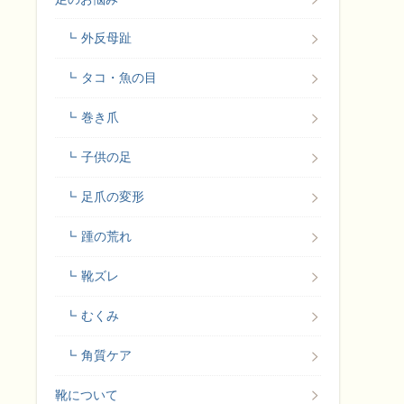
外反母趾
タコ・魚の目
巻き爪
子供の足
足爪の変形
踵の荒れ
靴ズレ
むくみ
角質ケア
靴について