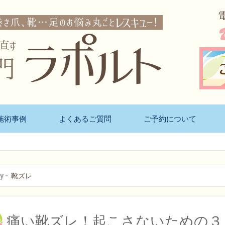
施術事例
よくあるご質問
ご予約について
y -
靴ズレ
痛い靴ズレ！起こさないための３