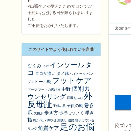
※出張ケアが増えたためサロンでご
予約いただける日が限られまいりま
した。
ご不便をおかけいたします。
2018年
このサイトでよく使われている言葉
インソール
タ
むくみ
イボ
コ
タコが痛い
ダメ靴
ハイヒール
パン
フットケア
ヒール靴
プス
個別カ
中野
ブーツ
ブーツの選び方
外
ウンセリング
四股をふむ
反母趾
巻き
子供の靴
子供の足
爪
歩き方
浮き
歩行について
欠損爪
指
脚が太い
脚やせ
脚痩せ
腰痛
親子カウンセ
足のお悩
靴ズレ
角質ケア
リング