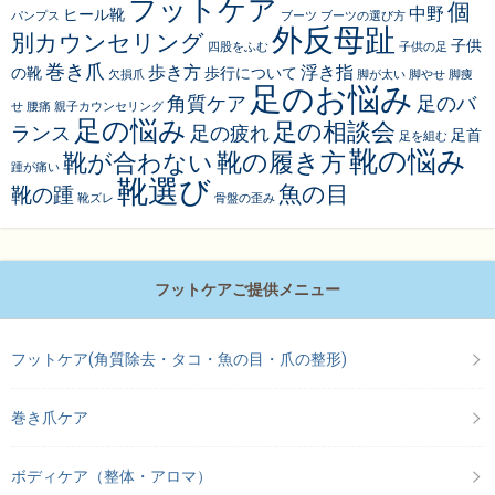
フットケア
個
中野
ヒール靴
パンプス
ブーツ
ブーツの選び方
外反母趾
別カウンセリング
子供
四股をふむ
子供の足
巻き爪
歩き方
浮き指
の靴
歩行について
欠損爪
脚が太い
脚やせ
脚痩
足のお悩み
角質ケア
足のバ
せ
腰痛
親子カウンセリング
足の悩み
足の相談会
ランス
足の疲れ
足首
足を組む
靴の悩み
靴の履き方
靴が合わない
踵が痛い
靴選び
魚の目
靴の踵
靴ズレ
骨盤の歪み
フットケアご提供メニュー
フットケア(角質除去・タコ・魚の目・爪の整形)
巻き爪ケア
ボディケア（整体・アロマ）