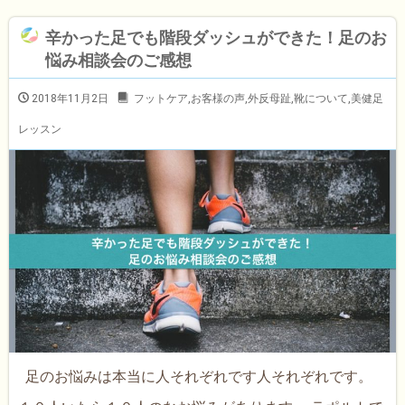
辛かった足でも階段ダッシュができた！足のお
悩み相談会のご感想
2018年11月2日
フットケア
,
お客様の声
,
外反母趾
,
靴について
,
美健足
レッスン
足のお悩みは本当に人それぞれです人それぞれです。