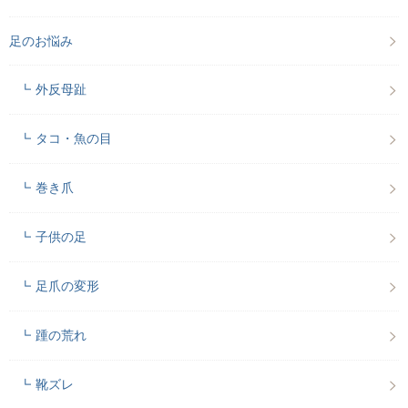
足のお悩み
外反母趾
タコ・魚の目
巻き爪
子供の足
足爪の変形
踵の荒れ
靴ズレ