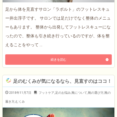
足から体を見直すサロン「ラポルト」のフットレスキュ
ー井出淳子です。 サロンでは足だけでなく整体のメニュ
ーもあります。 整体から出発してフットレスキューにな
ったので、整体も引き続き行っているのですが、体を整
えることをやって …
続きを読む
足のむくみが気になるなら、見直すのはココ！
2018年11月7日
フットケア
,
足のお悩み
,
靴について
,
靴の選び方
,
靴の
履き方
,
むくみ