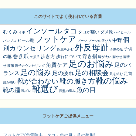
このサイトでよく使われている言葉
インソール
タコ
むくみ
タコが痛い
ダメ靴
イボ
ハイヒール
フットケア
個
中野
ヒール靴
パンプス
ブーツ
ブーツの選び方
外反母趾
別カウンセリング
子供
四股をふむ
子供の足
巻き爪
歩き方
浮き指
の靴
歩行について
欠損爪
脚が太い
脚やせ
脚痩
足のお悩み
角質ケア
足のバ
せ
腰痛
親子カウンセリング
足の悩み
足の相談会
ランス
足の疲れ
足首
足を組む
靴の悩み
靴の履き方
靴が合わない
踵が痛い
靴選び
魚の目
靴の踵
靴ズレ
骨盤の歪み
フットケアご提供メニュー
フットケア(角質除去・タコ・魚の目・爪の整形)