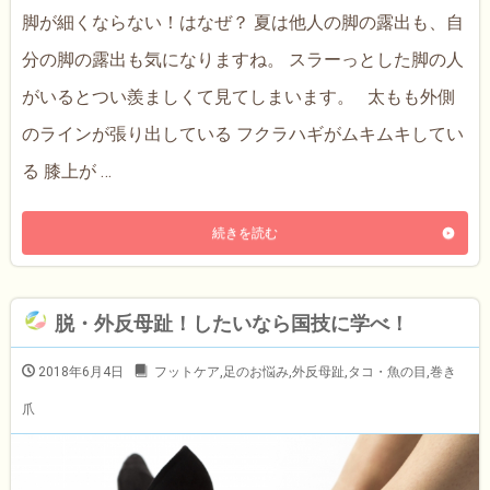
脚が細くならない！はなぜ？ 夏は他人の脚の露出も、自
分の脚の露出も気になりますね。 スラーっとした脚の人
がいるとつい羨ましくて見てしまいます。 太もも外側
のラインが張り出している フクラハギがムキムキしてい
る 膝上が …
続きを読む
脱・外反母趾！したいなら国技に学べ！
2018年6月4日
フットケア
,
足のお悩み
,
外反母趾
,
タコ・魚の目
,
巻き
爪