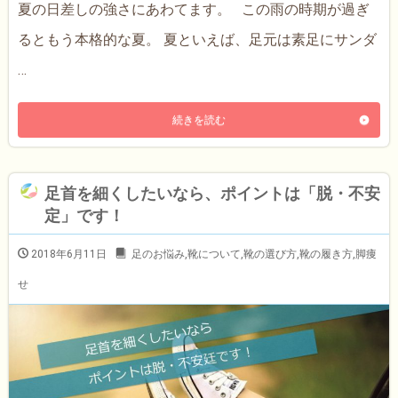
夏の日差しの強さにあわてます。 この雨の時期が過ぎ
るともう本格的な夏。 夏といえば、足元は素足にサンダ
…
続きを読む
足首を細くしたいなら、ポイントは「脱・不安
定」です！
2018年6月11日
足のお悩み
,
靴について
,
靴の選び方
,
靴の履き方
,
脚痩
せ