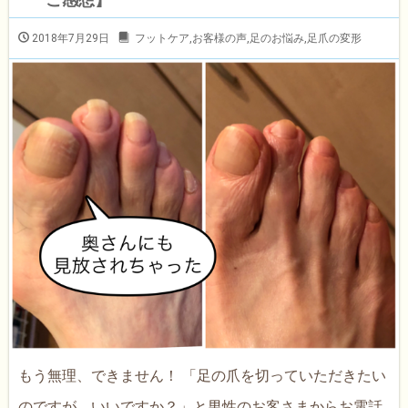
2018年7月29日
フットケア
,
お客様の声
,
足のお悩み
,
足爪の変形
もう無理、できません！ 「足の爪を切っていただきたい
のですが、いいですか？」と男性のお客さまからお電話