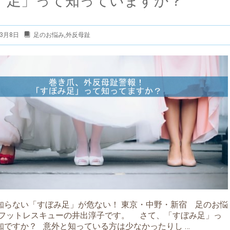
足」って知っていますか？
年3月8日
足のお悩み
,
外反母趾
知らない「すぼみ足」が危ない！ 東京・中野・新宿 足のお悩
 フットレスキューの井出淳子です。 さて、「すぼみ足」っ
知ですか？ 意外と知っている方は少なかったりし …