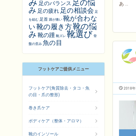
み
足の悩
足のバランス
あ …
み
足の相談会
足の疲れ
足
靴が合わな
足首
を組む
踵が痛い
靴の悩
靴の履き方
い
靴選び
み
靴の踵
靴ズレ
骨
魚の目
盤の歪み
フットケアご提供メニュー
フットケア(角質除去・タコ・魚
2018
の目・爪の整形)
巻き爪ケア
ボディケア（整体・アロマ）
靴のインソール