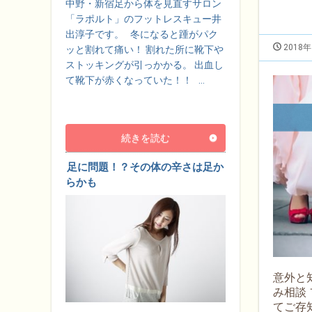
中野・新宿足から体を見直すサロン
「ラポルト」のフットレスキュー井
出淳子です。 冬になると踵がパク
2018
ッと割れて痛い！ 割れた所に靴下や
ストッキングが引っかかる。 出血し
て靴下が赤くなっていた！！ …
続きを読む
足に問題！？その体の辛さは足か
らかも
意外と
み相談
てご存