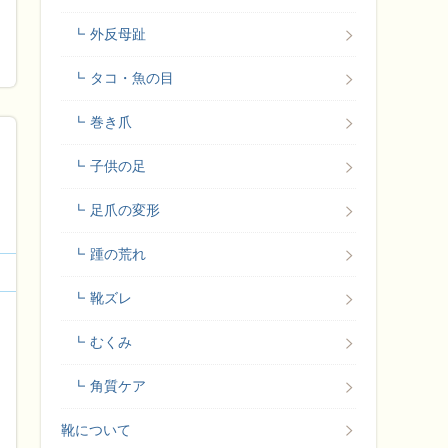
外反母趾
タコ・魚の目
巻き爪
子供の足
足爪の変形
踵の荒れ
靴ズレ
むくみ
角質ケア
靴について