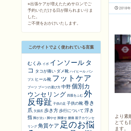
※出張ケアが増えたためサロンでご
2018年
予約いただける日が限られまいりま
した。
ご不便をおかけいたします。
このサイトでよく使われている言葉
インソール
タ
むくみ
イボ
コ
タコが痛い
ダメ靴
ハイヒール
パン
フットケア
ヒール靴
プス
個別カ
中野
ブーツ
ブーツの選び方
外
ウンセリング
四股をふむ
反母趾
巻き
子供の靴
子供の足
爪
歩き方
浮き
歩行について
欠損爪
より素
指
脚が太い
脚やせ
脚痩せ
腰痛
親子カウンセ
足のお悩
とても
角質ケア
リング
ます。